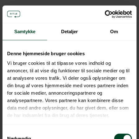
Hent virksomhedsoplysninger
Samtykke
Detaljer
Om
Virksomhedsnavn eller CVR-nummer
Hent info
Har du et udenlandsk CVR-nummer? Klik her og udfyld
Denne hjemmeside bruger cookies
manuelt
Vi bruger cookies til at tilpasse vores indhold og
annoncer, til at vise dig funktioner til sociale medier og til
at analysere vores trafik. Vi deler også oplysninger om
din brug af vores hjemmeside med vores partnere inden
for sociale medier, annonceringspartnere og
analysepartnere. Vores partnere kan kombinere disse
data med andre oplysninger, du har givet dem, eller som
de har indsamlet fra din brug af deres tjenester.
Samtykkevalg
Nødvendig